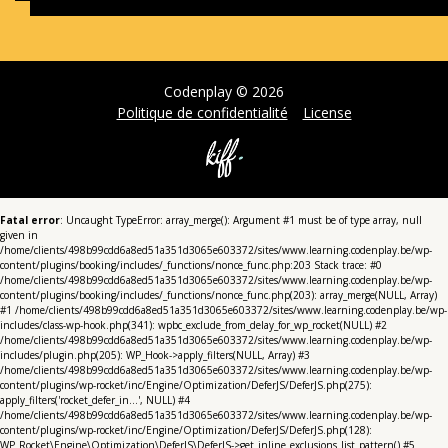
Codenplay © 2026
Politique de confidentialité
License
Fatal error
: Uncaught TypeError: array_merge(): Argument #1 must be of type array, null
given in
/home/clients/498b99cdd6a8ed51a351d3065e603372/sites/www.learning.codenplay.be/wp-
content/plugins/booking/includes/_functions/nonce_func.php:203 Stack trace: #0
/home/clients/498b99cdd6a8ed51a351d3065e603372/sites/www.learning.codenplay.be/wp-
content/plugins/booking/includes/_functions/nonce_func.php(203): array_merge(NULL, Array)
#1 /home/clients/498b99cdd6a8ed51a351d3065e603372/sites/www.learning.codenplay.be/wp-
includes/class-wp-hook.php(341): wpbc_exclude_from_delay_for_wp_rocket(NULL) #2
/home/clients/498b99cdd6a8ed51a351d3065e603372/sites/www.learning.codenplay.be/wp-
includes/plugin.php(205): WP_Hook->apply_filters(NULL, Array) #3
/home/clients/498b99cdd6a8ed51a351d3065e603372/sites/www.learning.codenplay.be/wp-
content/plugins/wp-rocket/inc/Engine/Optimization/DeferJS/DeferJS.php(275):
apply_filters('rocket_defer_in...', NULL) #4
/home/clients/498b99cdd6a8ed51a351d3065e603372/sites/www.learning.codenplay.be/wp-
content/plugins/wp-rocket/inc/Engine/Optimization/DeferJS/DeferJS.php(128):
WP_Rocket\Engine\Optimization\DeferJS\DeferJS->get_inline_exclusions_list_pattern() #5