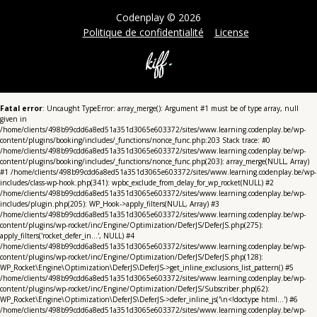
Codenplay © 2026
Politique de confidentialité
License
Fatal error
: Uncaught TypeError: array_merge(): Argument #1 must be of type array, null
given in
/home/clients/498b99cdd6a8ed51a351d3065e603372/sites/www.learning.codenplay.be/wp-
content/plugins/booking/includes/_functions/nonce_func.php:203 Stack trace: #0
/home/clients/498b99cdd6a8ed51a351d3065e603372/sites/www.learning.codenplay.be/wp-
content/plugins/booking/includes/_functions/nonce_func.php(203): array_merge(NULL, Array)
#1 /home/clients/498b99cdd6a8ed51a351d3065e603372/sites/www.learning.codenplay.be/wp-
includes/class-wp-hook.php(341): wpbc_exclude_from_delay_for_wp_rocket(NULL) #2
/home/clients/498b99cdd6a8ed51a351d3065e603372/sites/www.learning.codenplay.be/wp-
includes/plugin.php(205): WP_Hook->apply_filters(NULL, Array) #3
/home/clients/498b99cdd6a8ed51a351d3065e603372/sites/www.learning.codenplay.be/wp-
content/plugins/wp-rocket/inc/Engine/Optimization/DeferJS/DeferJS.php(275):
apply_filters('rocket_defer_in...', NULL) #4
/home/clients/498b99cdd6a8ed51a351d3065e603372/sites/www.learning.codenplay.be/wp-
content/plugins/wp-rocket/inc/Engine/Optimization/DeferJS/DeferJS.php(128):
WP_Rocket\Engine\Optimization\DeferJS\DeferJS->get_inline_exclusions_list_pattern() #5
/home/clients/498b99cdd6a8ed51a351d3065e603372/sites/www.learning.codenplay.be/wp-
content/plugins/wp-rocket/inc/Engine/Optimization/DeferJS/Subscriber.php(62):
WP_Rocket\Engine\Optimization\DeferJS\DeferJS->defer_inline_js('\n<!doctype html...') #6
/home/clients/498b99cdd6a8ed51a351d3065e603372/sites/www.learning.codenplay.be/wp-