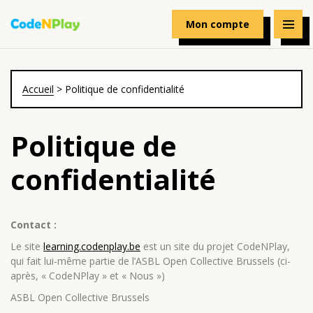
Mon compte
Accueil
>
Politique de confidentialité
Politique de
confidentialité
Contact :
Le site
learning.codenplay.be
est un site du projet CodeNPlay,
qui fait lui-même partie de l’ASBL Open Collective Brussels (ci-
après, « CodeNPlay » et « Nous »)
ASBL Open Collective Brussels