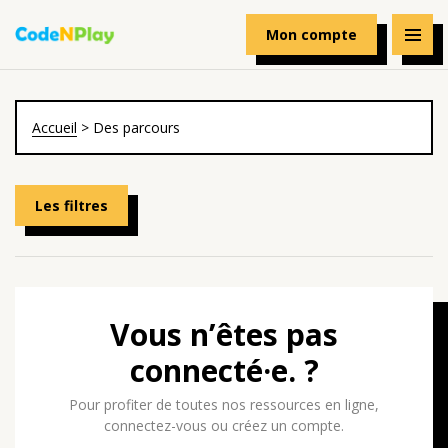
Mon compte
Accueil
>
Des parcours
Les filtres
Vous n’êtes pas
connecté·e. ?
Pour profiter de toutes nos ressources en ligne,
connectez-vous ou créez un compte.