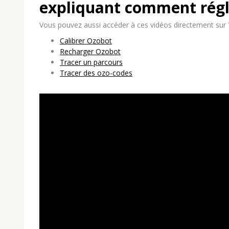
expliquant comment régl
Vous pouvez aussi accéder à ces vidéos directement sur Yo
Calibrer Ozobot
Recharger Ozobot
Tracer un parcours
Tracer des ozo-codes