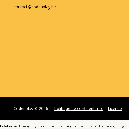
contact@codenplay.be
Codenplay © 2026
Politique de confidentialité
License
Fatal error
: Uncaught TypeError: array_merge(): Argument #1 must be of type array, null g