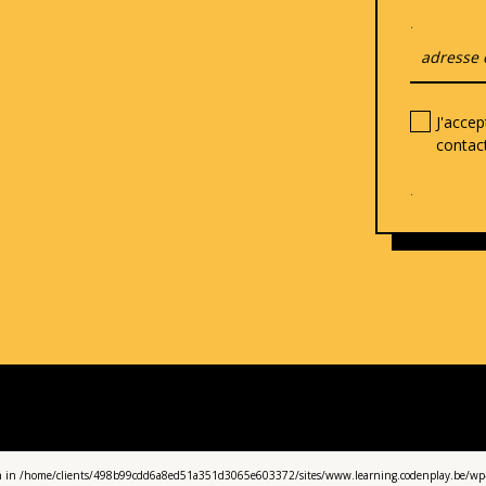
.
J'acce
contac
.
iven in /home/clients/498b99cdd6a8ed51a351d3065e603372/sites/www.learning.codenplay.be/wp-