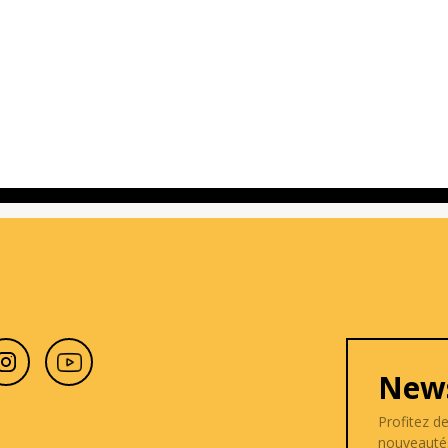
News
Profitez d
nouveauté