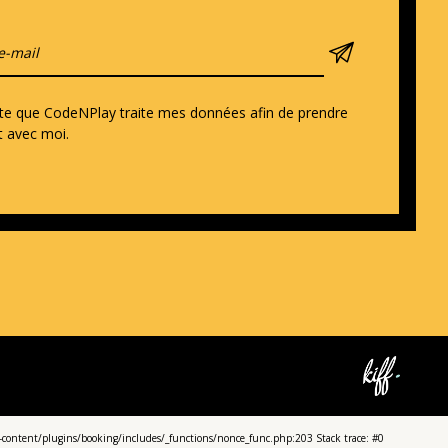
pte que CodeNPlay traite mes données afin de prendre
t avec moi.
content/plugins/booking/includes/_functions/nonce_func.php:203 Stack trace: #0