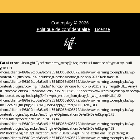
Codenplay © 2026
Politique de confidentialité
License
Fatal error
: Uncaught TypeError: array_merge(): Argument #1 must be of type array, null
given in
/home/clients/498b99cdd6a8ed51a351d3065e603372/sites/www.learning.codenplay.be/wp-
content/plugins/booking/includes/_functions/nonce_func.php:203 Stack trace: #0
/home/clients/498b99cdd6a8ed51a351d3065e603372/sites/www.learning.codenplay.be/wp-
content/plugins/booking/includes/_functions/nonce_func.php(203): array_merge(NULL, Array)
#1 /home/clients/498b99cdd6a8ed51a351d3065e603372/sites/www.learning.codenplay.be/wp-
includes/class-wp-hook.php(341): wpbc_exclude_from_delay_for_wp_rocket(NULL) #2
/home/clients/498b99cdd6a8ed51a351d3065e603372/sites/www.learning.codenplay.be/wp-
includes/plugin.php(205): WP_Hook->apply_filters(NULL, Array) #3
/home/clients/498b99cdd6a8ed51a351d3065e603372/sites/www.learning.codenplay.be/wp-
content/plugins/wp-rocket/inc/Engine/Optimization/DeferJS/DeferJS.php(275):
apply_filters('rocket_defer_in...', NULL) #4
/home/clients/498b99cdd6a8ed51a351d3065e603372/sites/www.learning.codenplay.be/wp-
content/plugins/wp-rocket/inc/Engine/Optimization/DeferJS/DeferJS.php(128):
WP_Rocket\Engine\Optimization\DeferJS\DeferJS->get_inline_exclusions_list_pattern() #5
/home/clients/498b99cdd6a8ed51a351d3065e603372/sites/www.learning.codenplay.be/wp-