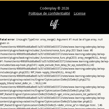
Codenplay © 2026
Politique de confidentialité
License
Fatal error
: Uncaught TypeError: array_merge(): Argument #1 must be of type array, null
given in
/home/clients/498b99cdd6a8ed51a351d3065e603372/sites/www.learning.codenplay.be/wp-
content/plugins/booking/includes/_functions/nonce_func.php:203 Stack trace: #0
/home/clients/498b99cdd6a8ed51a351d3065e603372/sites/www.learning.codenplay.be/wp-
content/plugins/booking/includes/_functions/nonce_func.php(203): array_merge(NULL, Array)
#1 /home/clients/498b99cdd6a8ed51a351d3065e603372/sites/www.learning.codenplay.be/wp-
includes/class-wp-hook.php(341): wpbc_exclude_from_delay_for_wp_rocket(NULL) #2
/home/clients/498b99cdd6a8ed51a351d3065e603372/sites/www.learning.codenplay.be/wp-
includes/plugin.php(205): WP_Hook->apply_filters(NULL, Array) #3
/home/clients/498b99cdd6a8ed51a351d3065e603372/sites/www.learning.codenplay.be/wp-
content/plugins/wp-rocket/inc/Engine/Optimization/DeferJS/DeferJS.php(275):
apply_filters('rocket_defer_in...', NULL) #4
/home/clients/498b99cdd6a8ed51a351d3065e603372/sites/www.learning.codenplay.be/wp-
content/plugins/wp-rocket/inc/Engine/Optimization/DeferJS/DeferJS.php(128):
WP_Rocket\Engine\Optimization\DeferJS\DeferJS->get_inline_exclusions_list_pattern() #5
/home/clients/498b99cdd6a8ed51a351d3065e603372/sites/www.learning.codenplay.be/wp-
content/plugins/wp-rocket/inc/Engine/Optimization/DeferJS/Subscriber.php(62):
WP_Rocket\Engine\Optimization\DeferJS\DeferJS->defer_inline_js('\n<!doctype html...') #6
/home/clients/498b99cdd6a8ed51a351d3065e603372/sites/www.learning.codenplay.be/wp-