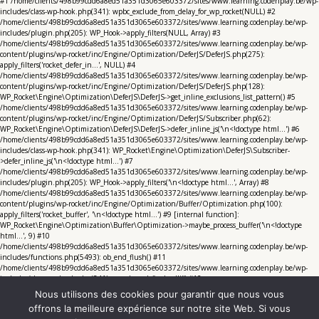
#1 /home/clients/498b99cdd6a8ed51a351d3065e603372/sites/www.learning.codenplay.be/wp-
includes/class-wp-hook.php(341): wpbc_exclude_from_delay_for_wp_rocket(NULL) #2
/home/clients/498b99cdd6a8ed51a351d3065e603372/sites/www.learning.codenplay.be/wp-
includes/plugin.php(205): WP_Hook->apply_filters(NULL, Array) #3
/home/clients/498b99cdd6a8ed51a351d3065e603372/sites/www.learning.codenplay.be/wp-
content/plugins/wp-rocket/inc/Engine/Optimization/DeferJS/DeferJS.php(275):
apply_filters('rocket_defer_in...', NULL) #4
/home/clients/498b99cdd6a8ed51a351d3065e603372/sites/www.learning.codenplay.be/wp-
content/plugins/wp-rocket/inc/Engine/Optimization/DeferJS/DeferJS.php(128):
WP_Rocket\Engine\Optimization\DeferJS\DeferJS->get_inline_exclusions_list_pattern() #5
/home/clients/498b99cdd6a8ed51a351d3065e603372/sites/www.learning.codenplay.be/wp-
content/plugins/wp-rocket/inc/Engine/Optimization/DeferJS/Subscriber.php(62):
WP_Rocket\Engine\Optimization\DeferJS\DeferJS->defer_inline_js('\n<!doctype html...') #6
/home/clients/498b99cdd6a8ed51a351d3065e603372/sites/www.learning.codenplay.be/wp-
includes/class-wp-hook.php(341): WP_Rocket\Engine\Optimization\DeferJS\Subscriber-
>defer_inline_js('\n<!doctype html...') #7
/home/clients/498b99cdd6a8ed51a351d3065e603372/sites/www.learning.codenplay.be/wp-
includes/plugin.php(205): WP_Hook->apply_filters('\n<!doctype html...', Array) #8
/home/clients/498b99cdd6a8ed51a351d3065e603372/sites/www.learning.codenplay.be/wp-
content/plugins/wp-rocket/inc/Engine/Optimization/Buffer/Optimization.php(100):
apply_filters('rocket_buffer', '\n<!doctype html...') #9 [internal function]:
WP_Rocket\Engine\Optimization\Buffer\Optimization->maybe_process_buffer('\n<!doctype
html...', 9) #10
/home/clients/498b99cdd6a8ed51a351d3065e603372/sites/www.learning.codenplay.be/wp-
includes/functions.php(5493): ob_end_flush() #11
/home/clients/498b99cdd6a8ed51a351d3065e603372/sites/www.learning.codenplay.be/wp-
includes/class-wp-hook.php(341): wp_ob_end_flush_all('') #12
/home/clients/498b99cdd6a8ed51a351d3065e603372/sites/www.learning.codenplay.be/wp-
Nous utilisons des cookies pour garantir que nous vous
includes/class-wp-hook.php(365): WP_Hook->apply_filters('', Array) #13
offrons la meilleure expérience sur notre site Web. Si vous
/home/clients/498b99cdd6a8ed51a351d3065e603372/sites/www.learning.codenplay.be/wp-