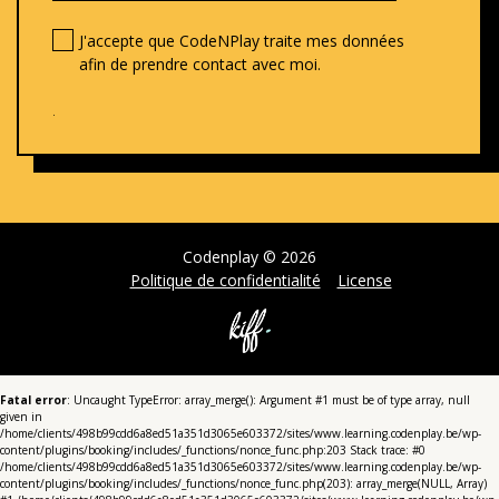
J'accepte que CodeNPlay traite mes données
afin de prendre contact avec moi.
.
Codenplay © 2026
Politique de confidentialité
License
Fatal error
: Uncaught TypeError: array_merge(): Argument #1 must be of type array, null
given in
/home/clients/498b99cdd6a8ed51a351d3065e603372/sites/www.learning.codenplay.be/wp-
content/plugins/booking/includes/_functions/nonce_func.php:203 Stack trace: #0
/home/clients/498b99cdd6a8ed51a351d3065e603372/sites/www.learning.codenplay.be/wp-
content/plugins/booking/includes/_functions/nonce_func.php(203): array_merge(NULL, Array)