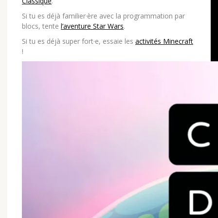
Classique
.
Si tu es déjà familier·ère avec la programmation par
blocs, tente
l’aventure Star Wars
.
Si tu es déjà super fort·e, essaie les
activités Minecraft
!